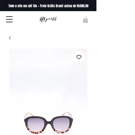
Todo o site em até 10x + Frete Grátis Brasil acima de R$500,00