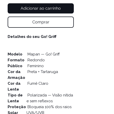
Adicionar ao carrinho
Comprar
Detalhes do seu Go! Griff
Modelo
Mapan — Go! Griff
Formato
Redondo
Público
Feminino
Cor da
Preta + Tartaruga
Armação
Cor da
Fumê Claro
Lente
Tipo de
Polarizada — Visão nítida
Lente
e sem reflexos
Proteção
Bloqueia 100% dos raios
Solar
UVA/UVB