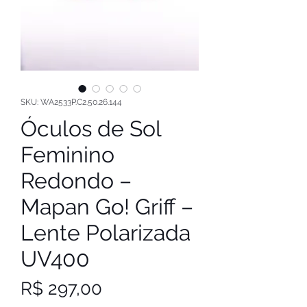
SKU: WA2533P.C2.50.26.144
Óculos de Sol
Feminino
Redondo –
Mapan Go! Griff –
Lente Polarizada
UV400
Preço
R$ 297,00