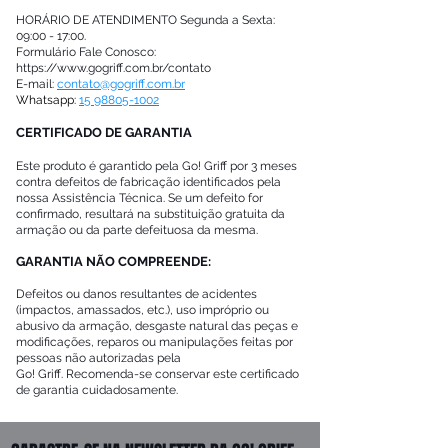
HORÁRIO DE ATENDIMENTO Segunda a Sexta:
09:00 - 17:00.
Formulário Fale Conosco:
https://www.gogriff.com.br/contato
E-mail:
contato@gogriff.com.br
Whatsapp:
15 98805-1002
CERTIFICADO DE GARANTIA
Este produto é garantido pela Go! Griff por 3 meses
contra defeitos de fabricação identificados pela
nossa Assistência Técnica. Se um defeito for
confirmado, resultará na substituição gratuita da
armação ou da parte defeituosa da mesma.
GARANTIA NÃO COMPREENDE:
Defeitos ou danos resultantes de acidentes
(impactos, amassados, etc.), uso impróprio ou
abusivo da armação, desgaste natural das peças e
modificações, reparos ou manipulações feitas por
pessoas não autorizadas pela
Go! Griff. Recomenda-se conservar este certificado
de garantia cuidadosamente.