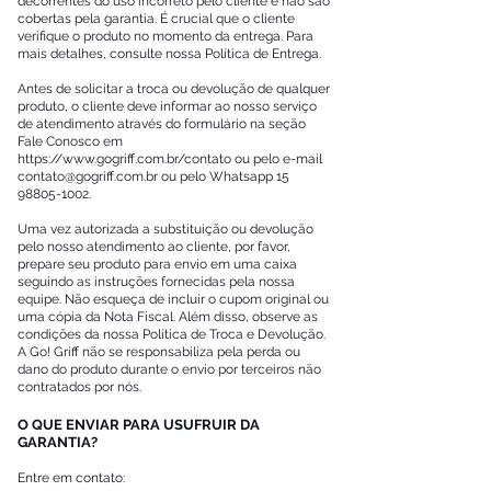
decorrentes do uso incorreto pelo cliente e não são
cobertas pela garantia. É crucial que o cliente
verifique o produto no momento da entrega. Para
mais detalhes, consulte nossa Política de Entrega.
Antes de solicitar a troca ou devolução de qualquer
produto, o cliente deve informar ao nosso serviço
de atendimento através do formulário na seção
Fale Conosco em
https://www.gogriff.com.br/contato
ou pelo e-mail
contato@gogriff.com.br
ou pelo Whatsapp
15
98805-1002
.
Uma vez autorizada a substituição ou devolução
pelo nosso atendimento ao cliente, por favor,
prepare seu produto para envio em uma caixa
seguindo as instruções fornecidas pela nossa
equipe. Não esqueça de incluir o cupom original ou
uma cópia da Nota Fiscal. Além disso, observe as
condições da nossa Política de Troca e Devolução.
A Go! Griff não se responsabiliza pela perda ou
dano do produto durante o envio por terceiros não
contratados por nós.
O QUE ENVIAR PARA USUFRUIR DA
GARANTIA?
Entre em contato: