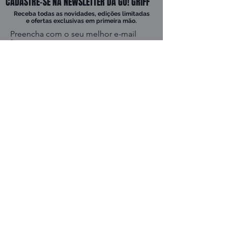
CADASTRE-SE NA NEWSLETTER DA GO! GRIFF
Receba todas as novidades, edições limitadas
e ofertas exclusivas em primeira mão.
Preencha com o seu melhor e-mail
CADASTRAR
Confirmo que tenho mais de 16 anos e concordo que meu endereço eletrônico
possa ser utilizado pela Go! Griff a fim de enviar-me ofertas exclusivas,
conteúdos, notícias e outras comunicações de marketing ao meu endereço
eletrônico cadastrado (de acordo com a
Politica de Privacidade
).
INSTITUCIONAL
AVISOS LEGAIS
Sobre a Go! Griff
Termos e condições
Perguntas frequentes
Política de privacidade
Política de devolução
Política de garantia
FALE CONOSCO
Código do consumidor
Whatsapp
Contato
E-mail