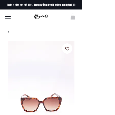
Todo o site em até 10x + Frete Grátis Brasil acima de R$500,00