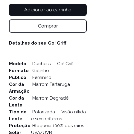
Adicionar ao carrinho
Comprar
Detalhes do seu Go! Griff
Modelo
Duchess — Go! Griff
Formato
Gatinho
Público
Feminino
Cor da
Marrom Tartaruga
Armação
Cor da
Marrom Degradê
Lente
Tipo de
Polarizada — Visão nítida
Lente
e sem reflexos
Proteção
Bloqueia 100% dos raios
Solar
UVA/UVB